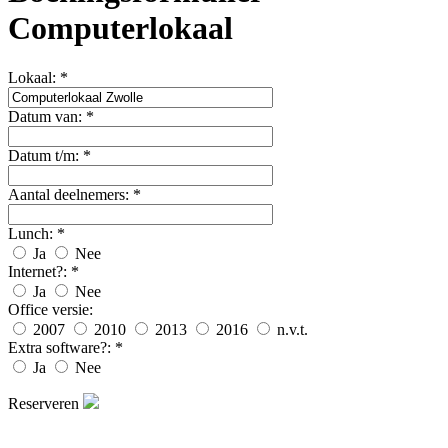
Computerlokaal
Lokaal:
*
Datum van:
*
Datum t/m:
*
Aantal deelnemers:
*
Lunch:
*
Ja
Nee
Internet?:
*
Ja
Nee
Office versie:
2007
2010
2013
2016
n.v.t.
Extra software?:
*
Ja
Nee
Reserveren