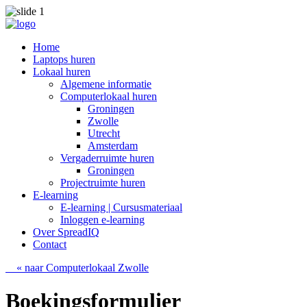
Home
Laptops huren
Lokaal huren
Algemene informatie
Computerlokaal huren
Groningen
Zwolle
Utrecht
Amsterdam
Vergaderruimte huren
Groningen
Projectruimte huren
E-learning
E-learning | Cursusmateriaal
Inloggen e-learning
Over SpreadIQ
Contact
« naar Computerlokaal Zwolle
Boekingsformulier