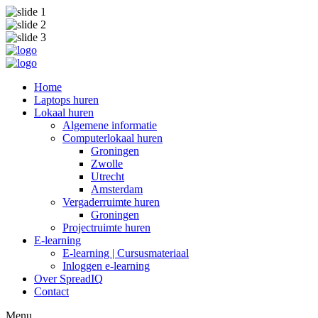
Home
Laptops huren
Lokaal huren
Algemene informatie
Computerlokaal huren
Groningen
Zwolle
Utrecht
Amsterdam
Vergaderruimte huren
Groningen
Projectruimte huren
E-learning
E-learning | Cursusmateriaal
Inloggen e-learning
Over SpreadIQ
Contact
Menu